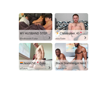
MY HUSBAND STEPSON MISTAKENLY GIVES ME IN THE ASS
Christopher, 40
Columbus
RedhandsTube
gayDate
Jason(58)
Columbus
Black Slamming A Nerd
xGays
SayUncle