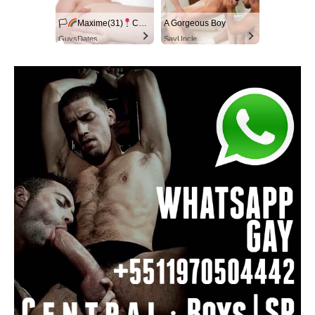
🏳‍
Maxime(31)
Columbus
A Gorgeous Boy
GuysDates
SayUncle