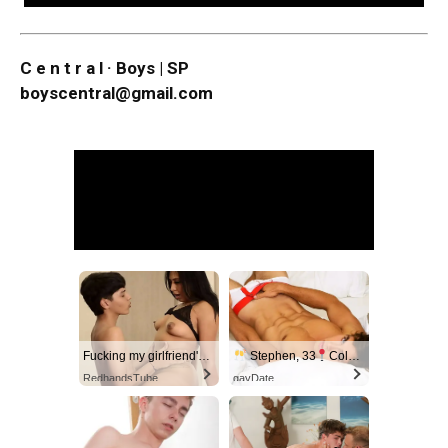
C e n t r a l · Boys | SP
boyscentral@gmail.com
Fucking my girlfriend's hot mommy by mistake
Stephen, 33
Columbus
RedhandsTube
gayDate